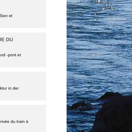
Sion et
UE DU
and -pont et
tur in der
rrivée du train à