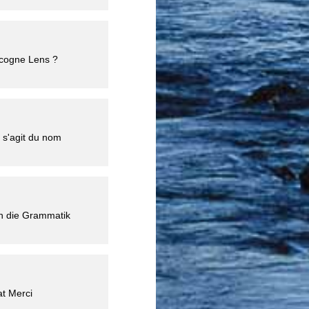
Icogne Lens ?
l s'agit du nom
h die Grammatik
at Merci