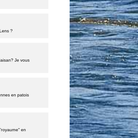
 Lens ?
laisan? Je vous
onnes en patois
t "royaume" en