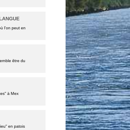
 LANGUE
ù l'on peut en
 semble être du
tes" à Mex
ieu" en patois