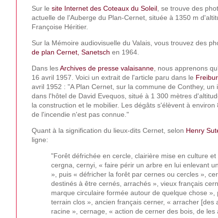
Sur le
site Internet des Coteaux du Soleil
, se trouve des pho
actuelle de l'Auberge du Plan-Cernet, située à 1350 m d'alti
Françoise Héritier.
Sur la Mémoire audiovisuelle du Valais, vous trouvez des p
de plan Cernet, Sanetsch
en 1964.
Dans les
Archives de presse valaisanne
, nous apprenons qu'
16 avril 1957. Voici un extrait de l'article paru dans le
Freibu
avril 1952 : "A Plan Cernet, sur la commune de Conthey, un i
dans l'hôtel de David Evequos, situé à 1 300 mètres d'altitud
la construction et le mobilier. Les dégâts s'élèvent à enviro
de l'incendie n'est pas connue."
Quant à la signification du lieux-dits Cernet, selon
Henry Sut
ligne:
"Forêt défrichée en cercle, clairière mise en culture et
cergna, cernyi, « faire périr un arbre en lui enlevant
», puis « défricher la forêt par cernes ou cercles », cer
destinés à être cernés, arrachés », vieux français cern
marque circulaire formée autour de quelque chose », 
terrain clos », ancien français cerner, « arracher [des 
racine », cernage, « action de cerner des bois, de les