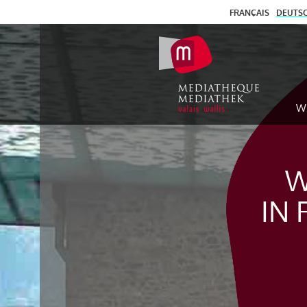
FRANÇAIS
DEUTS
W
W
IN 