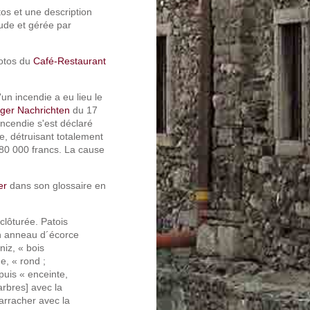
tos et une description
tude et gérée par
hotos du
Café-Restaurant
un incendie a eu lieu le
rger Nachrichten
du 17
ncendie s'est déclaré
e, détruisant totalement
n 80 000 francs. La cause
er
dans son glossaire en
 clôturée. Patois
 un anneau d´écorce
niz, « bois
e, « rond ;
puis « enceinte,
arbres] avec la
 arracher avec la