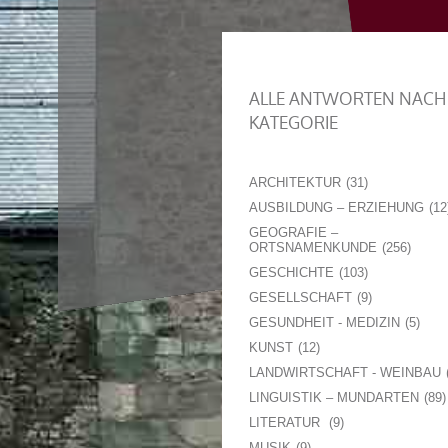
ALLE ANTWORTEN NACH
KATEGORIE
ARCHITEKTUR
31
AUSBILDUNG – ERZIEHUNG
12
GEOGRAFIE –
ORTSNAMENKUNDE
256
GESCHICHTE
103
GESELLSCHAFT
9
GESUNDHEIT - MEDIZIN
5
KUNST
12
LANDWIRTSCHAFT - WEINBAU
LINGUISTIK – MUNDARTEN
89
LITERATUR
9
MUSIK
9