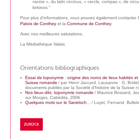
racine », du latin circinus, « cercle, compas », de circu
kirkinos."
Pour plus d'informations, vous pouvez également contacter l
Patois de Conthey
et la
Commune de Conthey
.
Avec nos meilleures salutations,
La Médiathèque Valais
Orientations bibliographiques
Essai de toponymie : origine des noms de lieux habités et 
Suisse romande
/ par Henri Jaccard. Lausanne : G. Bride
documents publiés par la Société d'histoire de la Suisse ro
Nos lieux-dits: toponymie romande
/ Maurice Bossard, Je
sur Morges, Cabédita, 2006
Quelques mots sur le Sanetsch...
/ Luyet, Fernand. Bullet
ZURÜCK