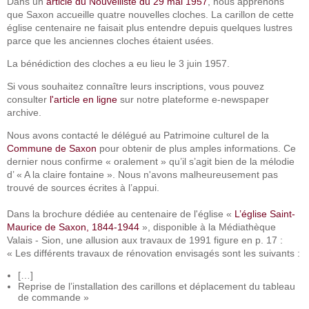
Dans un
article du Nouvelliste du 29 mai 1957
, nous apprenons
que Saxon accueille quatre nouvelles cloches. La carillon de cette
église centenaire ne faisait plus entendre depuis quelques lustres
parce que les anciennes cloches étaient usées.
La bénédiction des cloches a eu lieu le 3 juin 1957.
Si vous souhaitez connaître leurs inscriptions, vous pouvez
consulter
l'article en ligne
sur notre plateforme e-newspaper
archive.
Nous avons contacté le délégué au Patrimoine culturel de la
Commune de Saxon
pour obtenir de plus amples informations. Ce
dernier nous confirme « oralement » qu’il s’agit bien de la mélodie
d’ « A la claire fontaine ». Nous n'avons malheureusement pas
trouvé de sources écrites à l’appui.
Dans la brochure dédiée au centenaire de l'église «
L’église Saint-
Maurice de Saxon, 1844-1944
», disponible à la Médiathèque
Valais - Sion, une allusion aux travaux de 1991 figure en p. 17 :
« Les différents travaux de rénovation envisagés sont les suivants :
[…]
Reprise de l’installation des carillons et déplacement du tableau
de commande »