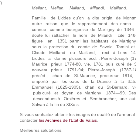
7
Meliant, Melian, Milliand, Milandi, Mailland.
Familie de Liddes qu'on a dite origin, de Montm
autre raison que le rapprochement des noms.
connue comme bourgeoise de Martigny de 1346 à 
doute lui rattacher le nom de Milandi cité 14
figure en 1351 parmi les habitants de Martigny-V
sous la protection du comte de Savoie. Tamini et
Claude Meilland ou Mailland, rect. à Lens 14
Liddes a donné plusieurs eccl. : Pierre-Joseph (1
Maurice, prieur 1774-80, vie. 1781 puis curé de
nouveau prieur 1791-94; Pierre-Joseph (1787-
précéd., chan. de St-Maurice, procureur 1814, 
emporté par les eaux de la Dranse à la Bâtia
Emmanuel (1825-1905), chan. du St-Bernard, vie
puis curé et doyen de Martigny 1874—99. De
descendues à Orsières et Sembrancher; une autre
Salvan à la fin du XIXe s.
Si vous souhaitez obtenir les images de qualité de l’armorial
contacter
les Archives de l'Etat du Valais
.
Meilleures salutations,