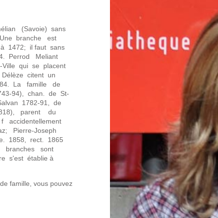
élian (Savoie) sans
 Une branche est
1472; il faut sans
84. Perrod Meliant
ille qui se placent
 Délèze citent un
84. La famille de
743-94), chan. de St-
 Salvan 1782-91, de
1818), parent du
f accidentellement
z; Pierre-Joseph
. 1858, rect. 1865
s branches sont
 s'est établie à
 de famille, vous pouvez