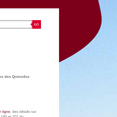
ries des Quinodoz
n ligne
, des détails sur
 180 et 207 du