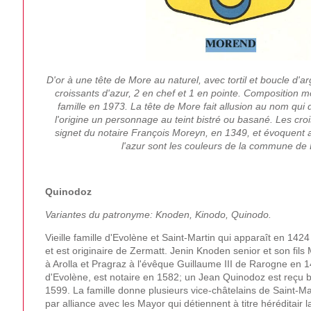
D'or à une tête de More au naturel, avec tortil et boucle
d'a
croissants d'azur, 2 en chef et 1 en pointe. Composition 
famille en 1973. La tête de More fait allusion au nom qui 
l'origine un personnage au teint bistré ou basané. Les croi
signet du notaire François Moreyn, en 1349, et évoquent a
l'azur sont les couleurs de la commune de
Quinodoz
Variantes du patronyme: Knoden, Kinodo, Quinodo.
Vieille famille d'Evolène et Saint-Martin qui apparaît en 14
et est originaire de Zermatt. Jenin Knoden senior et son fils
à Arolla et Pragraz à l'évêque Guillaume III de Rarogne en 
d'Evolène, est notaire en 1582; un Jean Quinodoz est reçu
1599. La famille donne plusieurs vice-châtelains de Saint-Mart
par alliance avec les Mayor qui détiennent à titre héréditair 