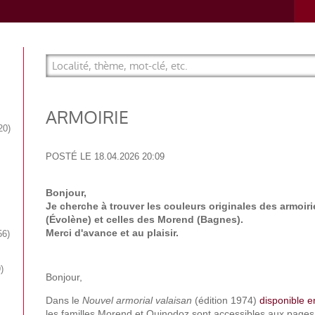
ARMOIRIE
20
POSTÉ LE
18.04.2026 20:09
Bonjour,
Je cherche à trouver les couleurs originales des armoi
(Évolène) et celles des Morend (Bagnes).
Merci d'avance et au plaisir.
56
9
Bonjour,
Dans le
Nouvel armorial valaisan
(édition 1974)
disponible e
les familles Morend et Quinodoz sont accessibles aux pages