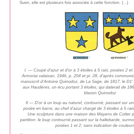
Suen, elle est plusieurs fois associée à cette fonction. (...)
I. — Coupé d'azur et d'or à 3 étoiles à 5 rais, posées 2 et 
Armoriai valaisan, 1946, p. 204 et pi. 28, d'après communica
manuscrit d'Antoine Quinodoz, de La Sage, de 1817; le D1' O
aux Haudères, un écu portant 3 étoiles, qui daterait de 186
blason Quinodoz
II — D'or à un loup au naturel, contourné, passant sur u
posée en barre, au chef d'azur chargé de 3 étoiles à 5 rai
Une sculpture dans une maison des Mayens de Cotter p
partition: le loup contourné passant sur la hallebarde, surmo
posées 1 et 2; sans indication de couleurs