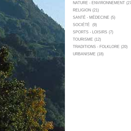
NATURE - ENVIRONNEMENT
2
RELIGION
21
SANTÉ - MÉDECINE
5
SOCIÉTÉ
9
SPORTS - LOISIRS
7
TOURISME
12
TRADITIONS - FOLKLORE
20
URBANISME
18